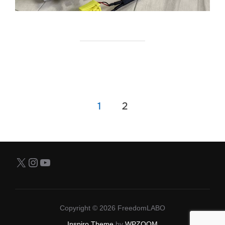
投
1
2
稿
の
X
Instagram
YouTube
ペ
ー
ジ
Copyright © 2026 FreedomLABO
Inspiro Theme
by
WPZOOM