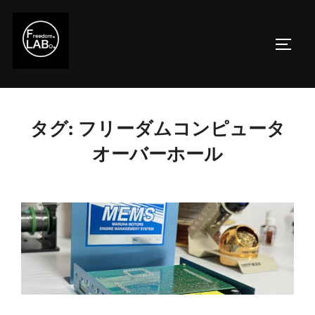
コ
ン
サイド
テ
ン
ツ
へ
タグ:
フリーダムコンピュータ
ス
キ
オーバーホール
ッ
プ