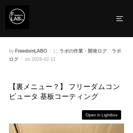
コ
ン
サイド
テ
ン
ツ
へ
by
FreedomLABO
に
ラボの作業・開発ログ
、
ラボ
ス
投
ログ
on
2026-02-11
キ
稿
ッ
日:
プ
【裏メニュー？】 フリーダムコン
ピュータ 基板コーティング
Open in Lightbox