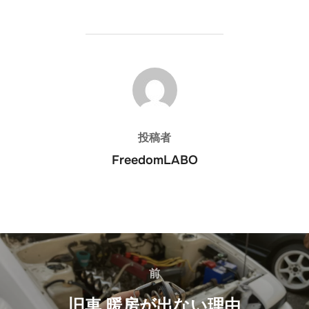
投稿者
投稿者
FreedomLABO
投
稿
前
前
ナ
旧車 暖房が出ない理由