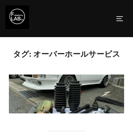
コ
ン
サイド
テ
ン
ツ
へ
タグ:
オーバーホールサービス
ス
キ
ッ
プ