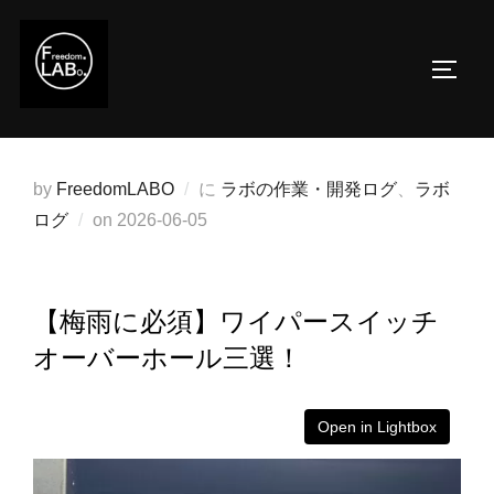
コ
ン
サイド
テ
ン
ツ
へ
by
FreedomLABO
に
ラボの作業・開発ログ
、
ラボ
ス
投
ログ
on
2026-06-05
キ
稿
ッ
日:
プ
【梅雨に必須】ワイパースイッチ
オーバーホール三選！
Open in Lightbox