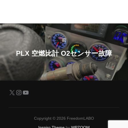
投
稿
前
前
ナ
PLX 空燃比計 O2センサー故障
ビ
ゲ
ー
X
Instagram
YouTube
シ
ョ
Copyright © 2026 FreedomLABO
ン
Inspiro Theme
by
WPZOOM