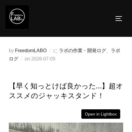
コ
ン
サイド
テ
ン
ツ
へ
by
FreedomLABO
に
ラボの作業・開発ログ
、
ラボ
ス
投
ログ
on
2026-07-05
キ
稿
ッ
日:
プ
【早く知っとけば良かった…】超オ
ススメのジャッキスタンド！
Open in Lightbox