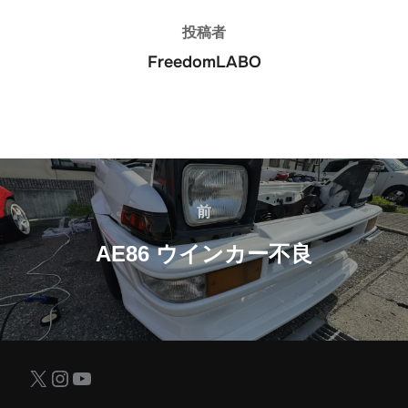
投稿者
FreedomLABO
投
稿
前
前
ナ
AE86 ウインカー不良
ビ
ゲ
ー
X
Instagram
YouTube
シ