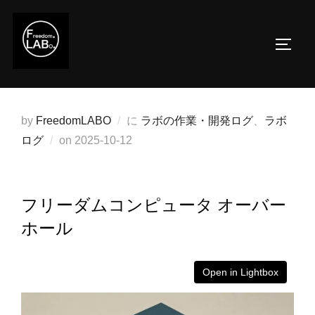
コ
ン
サイド
テ
ン
ツ
へ
by
FreedomLABO
に
ラボの作業・開発ログ
、
ラボ
ス
投
ログ
on
2025-10-12
キ
稿
ッ
日:
プ
フリーダムコンピュータ オーバー
ホール
Open in Lightbox