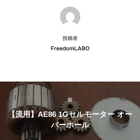
投稿者
投稿者
FreedomLABO
投
稿
前
前
ナ
【流用】AE86 1Gセルモーター オー
バーホール
ビ