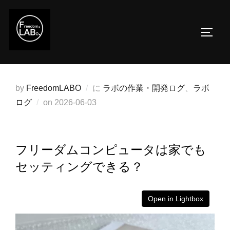
コ
ン
サイド
テ
ン
ツ
へ
by
FreedomLABO
に
ラボの作業・開発ログ
、
ラボ
ス
投
ログ
on
2026-06-03
キ
稿
ッ
日:
プ
フリーダムコンピュータは家でも
セッティングできる？
Open in Lightbox