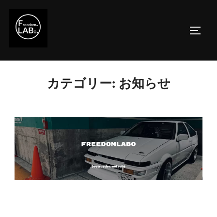
コ
ン
サイド
テ
ン
ツ
へ
カテゴリー:
お知らせ
ス
キ
ッ
プ