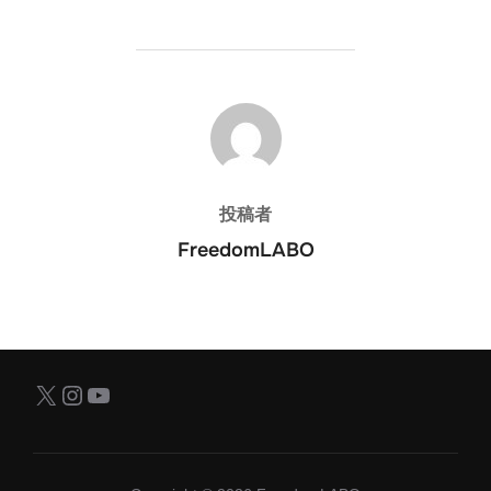
投稿者
投稿者
FreedomLABO
X
Instagram
YouTube