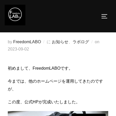
コ
ン
サイド
テ
ン
ツ
へ
投
by
FreedomLABO
に
お知らせ
、
ラボログ
on
ス
稿
2023-09-02
キ
日:
ッ
初めまして、FreedomLABOです。
プ
今までは、他のホームページを運用してきたのです
が、
この度、公式HPが完成いたしました。