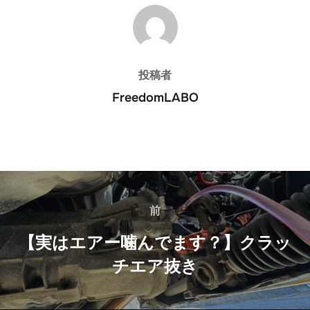
投稿者
投稿者
FreedomLABO
投
稿
前
前
ナ
【実はエアー噛んでます？】クラッ
チエア抜き
ビ
ゲ