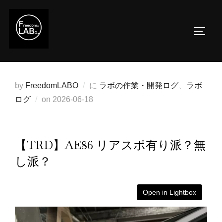
コ
ン
サイド
テ
ン
ツ
へ
by
FreedomLABO
に
ラボの作業・開発ログ
、
ラボ
ス
投
ログ
on
2026-06-18
キ
稿
ッ
日:
プ
【TRD】AE86 リアスポ有り派？無
し派？
Open in Lightbox