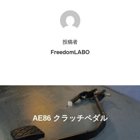
投稿者
投稿者
FreedomLABO
投
稿
前
前
ナ
AE86 クラッチペダル
ビ