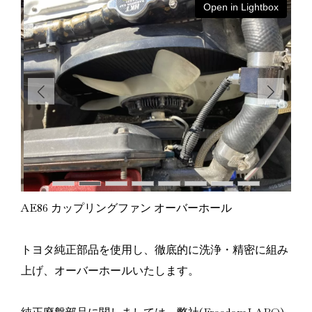
ox
Open in Lightbox
AE86 カップリングファン オーバーホール
トヨタ純正部品を使用し、徹底的に洗浄・精密に組み
上げ、オーバーホールいたします。