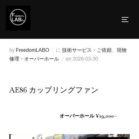
コ
ン
サイド
テ
ン
ツ
へ
by
FreedomLABO
に
技術サービス・ご依頼
、
現物
ス
投
修理・オーバーホール
on
2026-03-30
キ
稿
ッ
日:
プ
AE86 カップリングファン
オーバーホール ¥19,000~