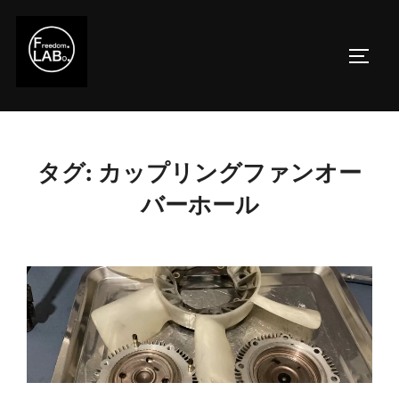
コ
ン
サイド
テ
ン
ツ
へ
ス
タグ:
カップリングファンオー
キ
バーホール
ッ
プ