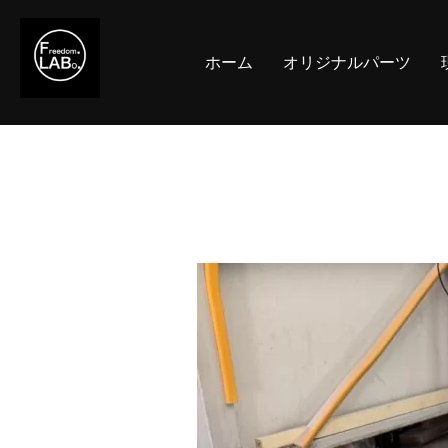
コ
ン
ホーム
オリジナルパーツ
テ
ン
ツ
へ
ス
キ
ッ
プ