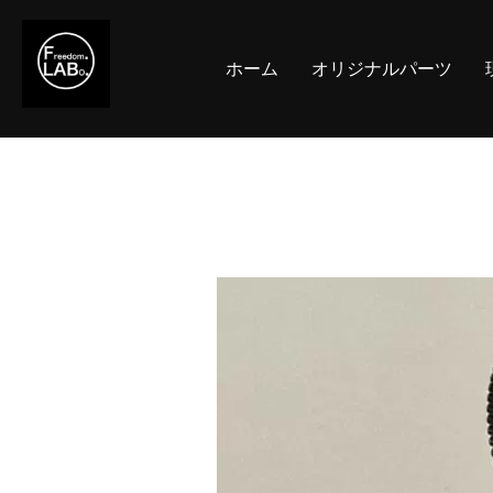
コ
ン
ホーム
オリジナルパーツ
テ
ン
ツ
へ
ス
キ
ッ
プ