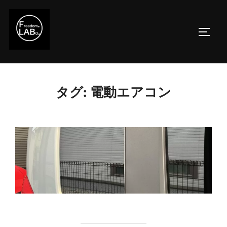
コ
ン
サイド
テ
ン
ツ
へ
タグ:
電動エアコン
ス
キ
ッ
プ