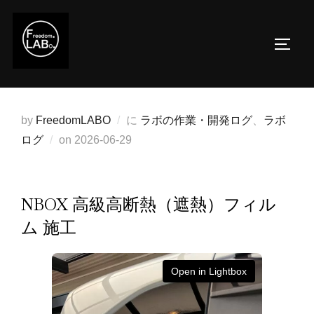
コ
ン
サイド
テ
ン
ツ
へ
by
FreedomLABO
に
ラボの作業・開発ログ
、
ラボ
ス
投
ログ
on
2026-06-29
キ
稿
ッ
日:
プ
NBOX 高級高断熱（遮熱）フィル
ム 施工
Open in Lightbox