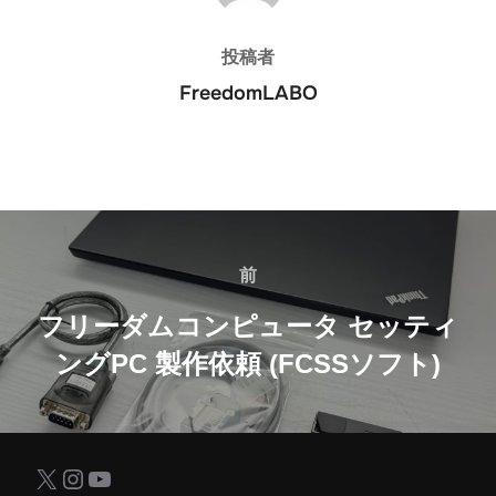
投稿者
FreedomLABO
投
稿
前
前
ナ
フリーダムコンピュータ セッティ
ングPC 製作依頼 (FCSSソフト)
ビ
ゲ
ー
X
Instagram
YouTube