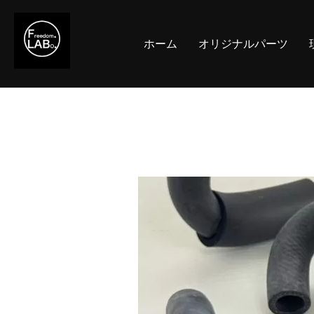
コ
ン
ホーム
オリジナルパーツ
テ
ン
ツ
へ
ス
キ
ッ
プ