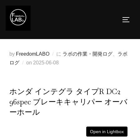
コ
ン
サイド
テ
ン
ツ
へ
by
FreedomLABO
に
ラボの作業・開発ログ
、
ラボ
ス
投
ログ
on
2025-06-08
キ
稿
ッ
日:
プ
ホンダ インテグラ タイプR DC2
96spec ブレーキキャリパー オーバ
ーホール
Open in Lightbox