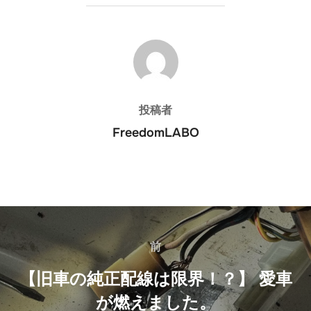
投稿者
投稿者
FreedomLABO
投
稿
前
前
ナ
【旧車の純正配線は限界！？】 愛車
が燃えました。
ビ