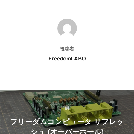
投稿者
投稿者
FreedomLABO
投
稿
前
前
ナ
フリーダムコンピュータ リフレッ
シュ (オーバーホール)