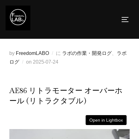
コ
ン
サイド
テ
ン
ツ
へ
by
FreedomLABO
に
ラボの作業・開発ログ
、
ラボ
ス
投
ログ
on
2025-07-24
キ
稿
ッ
日:
プ
AE86 リトラモーター オーバーホ
ール (リトラクタブル)
Open in Lightbox