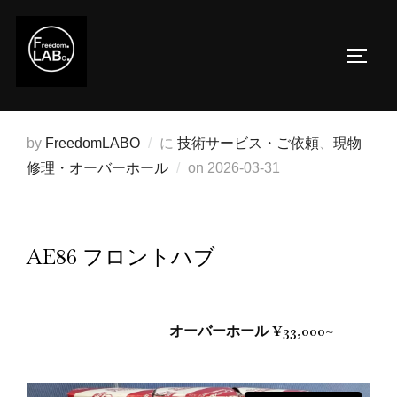
コ
ン
サイド
テ
ン
ツ
へ
by
FreedomLABO
に
技術サービス・ご依頼
、
現物
ス
投
修理・オーバーホール
on
2026-03-31
キ
稿
ッ
日:
プ
AE86 フロントハブ
オーバーホール ¥33,000~