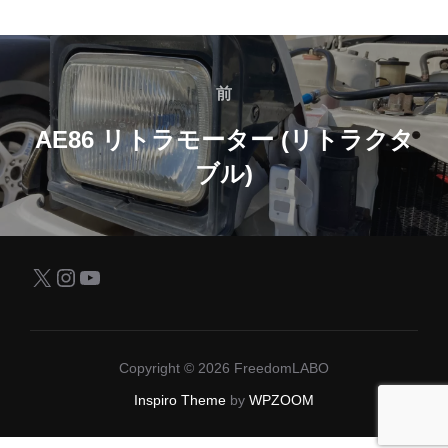
投
稿
前
前
ナ
AE86 リトラモーター (リトラクタ
ブル)
ビ
ゲ
ー
X
Instagram
YouTube
シ
ョ
Copyright © 2026 FreedomLABO
ン
Inspiro Theme
by
WPZOOM