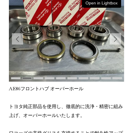
ox
Open in Lightbox
AE86フロントハブ オーバーホール
トヨタ純正部品を使用し、徹底的に洗浄・精密に組み
上げ、オーバーホールいたします。