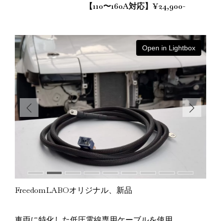
【110〜160A対応】¥24,900-
ox
Open in Lightbox
FreedomLABOオリジナル、新品
車両に特化した低圧電線専用ケーブルを使用。