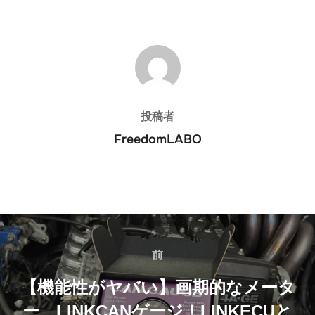
投稿者
投稿者
FreedomLABO
投
稿
前
前
ナ
【機能性がヤバい】画期的なメータ
ー、LINKCANゲージ！LINKECUと