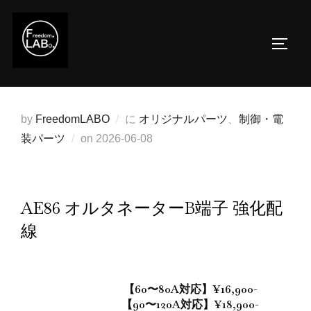
コ
ン
サイド
テ
ン
ツ
へ
by
FreedomLABO
に
オリジナルパーツ
、
制御・電
ス
投
装パーツ
on
2026-06-08
キ
稿
ッ
日:
プ
AE86 オルタネーターB端子 強化配
線
【60〜80A対応】¥16,900-
【90〜120A対応】¥18,900-