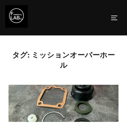
コ
ン
サイド
テ
ン
ツ
へ
ス
タグ:
ミッションオーバーホー
キ
ル
ッ
プ