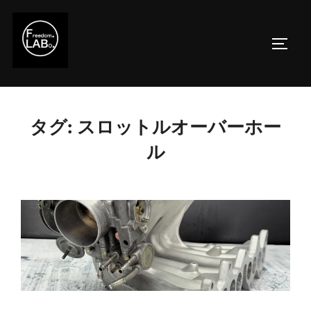
コ
ン
サイド
テ
ン
ツ
へ
タグ:
スロットルオーバーホー
ス
キ
ル
ッ
プ