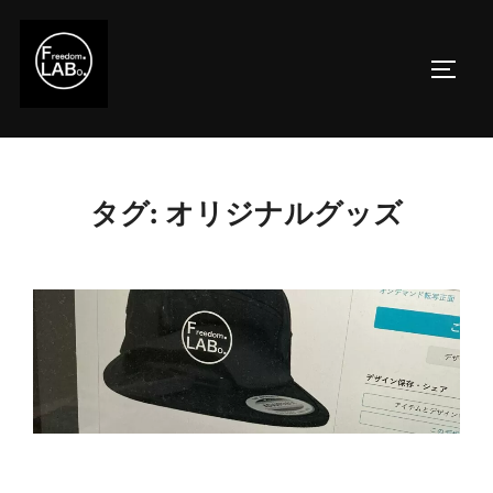
コ
ン
サイド
テ
ン
ツ
へ
ス
タグ:
オリジナルグッズ
キ
ッ
プ