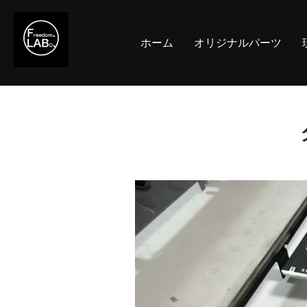
コ
ン
ホーム
オリジナルパーツ
テ
ン
ツ
へ
ス
キ
ッ
プ