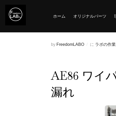
コ
ン
ホーム
オリジナルパーツ
テ
ン
ツ
へ
by
FreedomLABO
に
ラボの作業
ス
キ
ッ
プ
AE86 ワ
漏れ