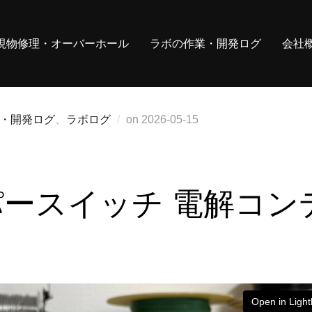
現物修理・オーバーホール
ラボの作業・開発ログ
会社
投
・開発ログ
、
ラボログ
on
2026-05-15
稿
日:
イパースイッチ 電解コン
Open in Ligh