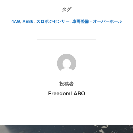
タグ
4AG
,
AE86
,
スロポジセンサー
,
車両整備・オーバーホール
投稿者
投稿者
FreedomLABO
投