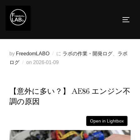
コ
ン
サイド
テ
ン
ツ
へ
by
FreedomLABO
に
ラボの作業・開発ログ
、
ラボ
ス
投
ログ
on
2026-01-09
キ
稿
ッ
日:
プ
【意外に多い？】 AE86 エンジン不
調の原因
Open in Lightbox