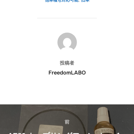
他車種も対応可能
,
旧車
投稿者
投稿者
FreedomLABO
投
稿
前
前