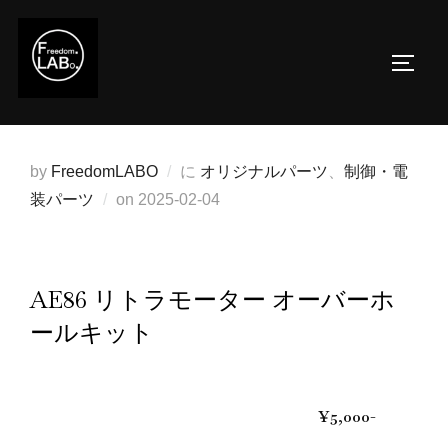
コ
ン
サイド
テ
ン
ツ
へ
by
FreedomLABO
に
オリジナルパーツ
、
制御・電
ス
投
装パーツ
on
2025-02-04
キ
稿
ッ
日:
プ
AE86 リトラモーター オーバーホ
ールキット
¥5,000-