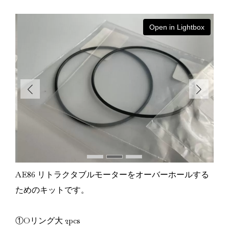
ox
Open in Lightbox
AE86 リトラクタブルモーターをオーバーホールする
ためのキットです。
①Oリング大 2pcs