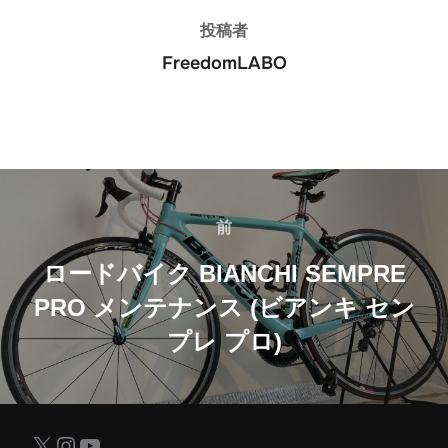
投稿者
FreedomLABO
投
稿
前
前
ナ
ロードバイク BIANCHI SEMPRE
PRO メンテナンス (ビアンキ セン
ビ
プレ プロ)
ゲ
ー
シ
X
Instagram
YouTube