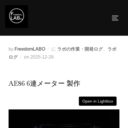
コ
ン
サイド
テ
ン
ツ
へ
by
FreedomLABO
に
ラボの作業・開発ログ
、
ラボ
ス
投
ログ
on
2025-12-26
キ
稿
ッ
日:
プ
AE86 6連メーター 製作
Open in Lightbox