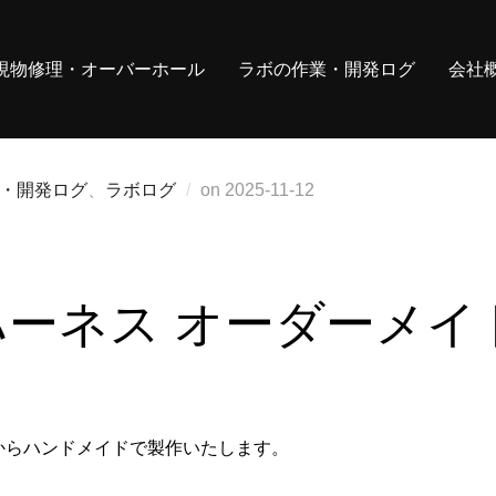
現物修理・オーバーホール
ラボの作業・開発ログ
会社
投
・開発ログ
、
ラボログ
on
2025-11-12
稿
日:
延長ハーネス オーダーメイ
からハンドメイドで製作いたします。