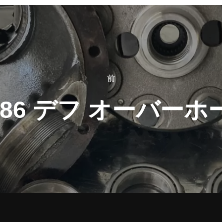
前
前
E86 デフ オーバーホ