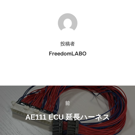
投稿者
投稿者
FreedomLABO
投
稿
前
前
ナ
AE111 ECU 延長ハーネス
ビ