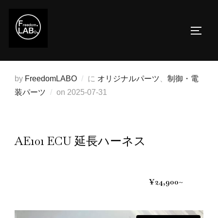
コ
ン
サイド
テ
ン
ツ
へ
by
FreedomLABO
に
オリジナルパーツ
、
制御・電
ス
投
装パーツ
on
2025-07-31
キ
稿
ッ
日:
プ
AE101 ECU 延長ハーネス
¥24,900~