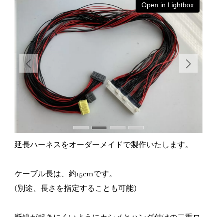
ox
Open in Lightbox
延長ハーネスをオーダーメイドで製作いたします。
ケーブル長は、約15cmです。
(別途、長さを指定することも可能)