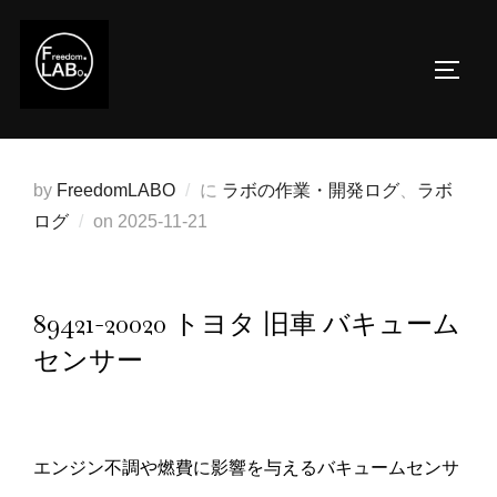
コ
ン
サイド
テ
ン
ツ
へ
by
FreedomLABO
に
ラボの作業・開発ログ
、
ラボ
ス
投
ログ
on
2025-11-21
キ
稿
ッ
日:
プ
89421-20020 トヨタ 旧車 バキューム
センサー
エンジン不調や燃費に影響を与えるバキュームセンサ