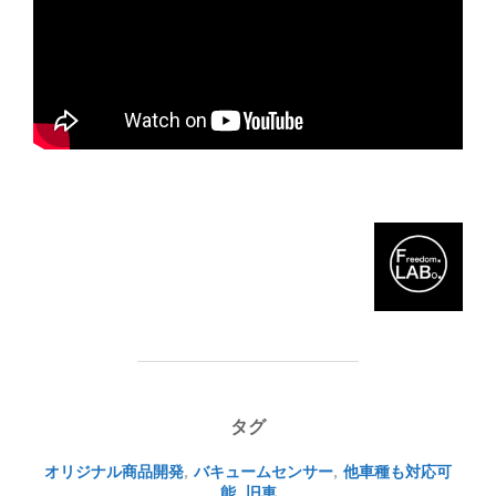
タグ
オリジナル商品開発
,
バキュームセンサー
,
他車種も対応可
能
,
旧車